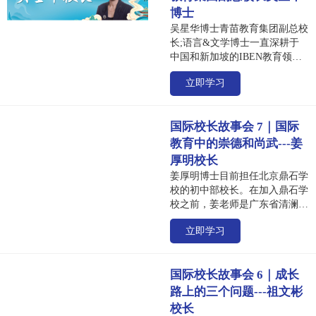
在会议和论坛上分享自己在国际
博士
课程、双语教学和幸福教育方面
吴星华博士青苗教育集团副总校
的专业知识。
长;语言&文学博士一直深耕于
中国和新加坡的IBEN教育领域:
国际文凭IB MYP/DP/CP项目领
立即学习
导者:国际文凭IB MYP/DP/CP项
目培训官,剑桥大学IGCSE、IB
教材编写者;高考/A-
国际校长故事会 7｜国际
Level/IB/IGCSE国际课程考官。
教育中的崇德和尚武---姜
厚明校长
姜厚明博士目前担任北京鼎石学
校的初中部校长。在加入鼎石学
校之前，姜老师是广东省清澜山
学校的初中部校长兼全校学生活
立即学习
动总监。任职于清澜山学校之
前，他作为创校团队成员在深圳
荟同学校担任中小学部副主任。
国际校长故事会 6｜成长
姜老师也曾是北京顺义国际学校
未来学院的创始老师，该项目致
路上的三个问题---祖文彬
力于开发跨学科项目制学习课
校长