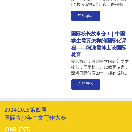
IB)校长/教师培训官，课程领
队，学校认证授权组成员。拥有
立即学习
近20年公立及国际学校教学和管
理经验，历任知名国际学校、双
语学校创始团队核心成员中文课
国际校长故事会 1｜中国
程主管及创校校长。教学领域涉
及中文、探究、英文及知识论等
学生需要怎样的国际化课
诸多方面，具有着丰富的
程——闫潞霞博士谈国际
IBPYP、MYP、DP、CP经验，
教育
对中国国家课程的发展拥有着深
校长简介：苏州中学国际部学术
刻的领悟同时，她是华东师范大
校长，国学博士、IB教育专家，
学和上海交通大学的特聘导师。
深耕国际教育20年，拥有成熟的
访谈主题：l，学校的文化建设
国内外学校教学与管理经验。担
和学习文化氛围是如何建立的?
立即学习
任IB授权官、多重项目重审官主
2，新课标下跨学科核心素养培
席、培训官、考官和顾问，以及
养之下，写作的目标是什么?
华东师范大学和香港教育大学校
3，双语写作学习对其他学科有
外导师培训过众多IB学校校长和
怎样的影响?
DP协调员，并编写过多本面向
2024-2025第四届
国外学生的IB中文习得教材。
国际青少年中文写作大赛
访谈主题：面对疫情和国内、国
外的社会情况变化中国学生需要
ONLINE