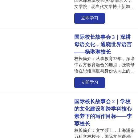
国际课程班校长(外籍南京大学
文学院 - 现当代文学博士新加坡
南洋理工大学社会科学院;当代
立即学习
中国硕士;南京晓庄学院 - 汉语
言文学教育。二十余年新加坡政
府学校、特选学校和国际学校教
国际校长故事会 3｜深耕
学管理经验， 八年IB( 国际文凭
组织)世界学校教学管理经验，
母语文化，通晓世界语言
IB教育工作者，学校授权及认证
——杨琳琳校长
团队成员，教师工作坊领队，1,
校长简介：从事教育32年，深谙
IB线上培训主讲人及考官，资深
中西方教育融合的痛点，强调母
IGCSE & ALevel 教育工作者，
语在思维高度与身份认同上的重
IGCSE & ALevel 中文考官，
要性，亦重视培养孩子的成长型
HSK国际中文教师资格证书面试
立即学习
思维。她致力于唤醒每一个孩子
官、教师培训官。 访谈主题：
的潜能，让学生“胸有青云志，
殊方同致之妙一-游走在中新教
雏鹰羽渐丰”于世界名校成就自
育之间
国际校长故事会 2｜学校
我。 访谈主题： 1，根植文
化，链接世界 2，双语并进，以
的文化建设和跨学科核心
写促教 3，不止阅读，鼓励表达
素养下的写作目标——李
蓉校长
校长简介：文学硕士，上海浦东
万科学校校长，国际文凭课程(